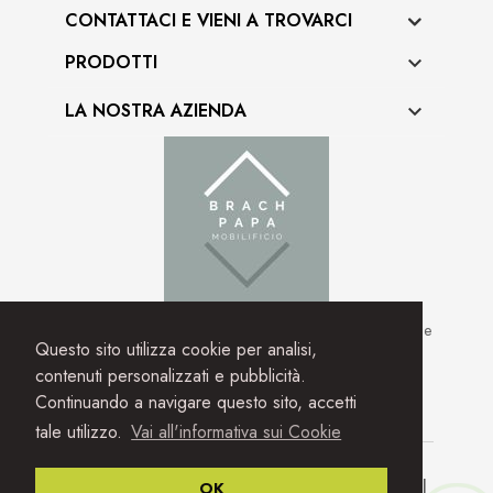
CONTATTACI E VIENI A TROVARCI
PRODOTTI

LA NOSTRA AZIENDA

Seguici sui nostri social! se vuoi rimanere aggiornato sulle
Questo sito utilizza cookie per analisi,
nostre novità.
contenuti personalizzati e pubblicità.
Facebook
Instagram
Continuando a navigare questo sito, accetti
tale utilizzo.
Vai all'informativa sui Cookie
2021 Mobilificio Brach Papa | Privacy | Condizioni |
OK