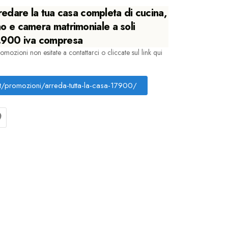
edare la tua casa completa di cucina,
o e camera matrimoniale a soli
.900 iva compresa
romozioni non esitate a contattarci o cliccate sul link qui
t/promozioni/arreda-tutta-la-casa-17900/