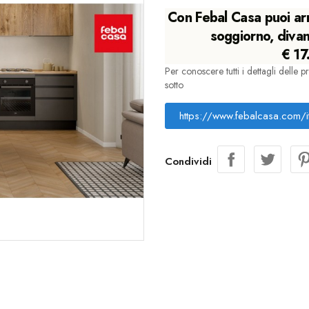
Con Febal Casa puoi arr
soggiorno, divan
€ 17
Per conoscere tutti i dettagli delle p
sotto
https://www.febalcasa.com/i
Condividi